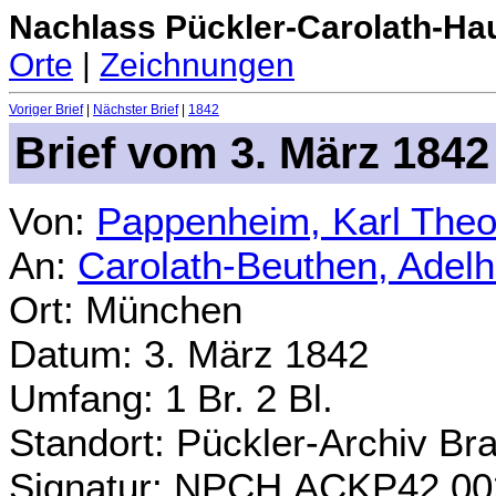
Nachlass Pückler-Carolath-Ha
Orte
|
Zeichnungen
Voriger Brief
|
Nächster Brief
|
1842
Brief vom 3. März 1842
Von:
Pappenheim, Karl Theo
An:
Carolath-Beuthen, Adel
Ort: München
Datum: 3. März 1842
Umfang: 1 Br. 2 Bl.
Standort: Pückler-Archiv Br
Signatur: NPCH.ACKP42.00