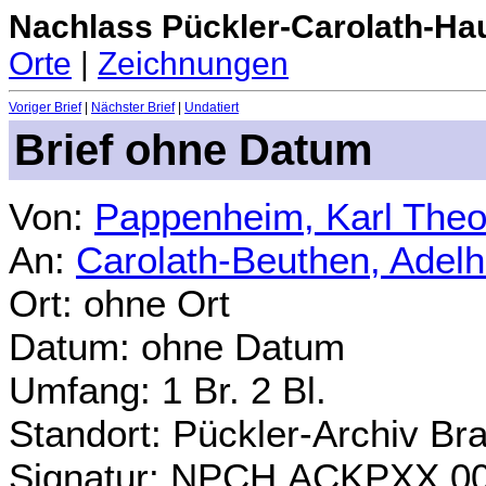
Nachlass Pückler-Carolath-Ha
Orte
|
Zeichnungen
Voriger Brief
|
Nächster Brief
|
Undatiert
Brief ohne Datum
Von:
Pappenheim, Karl Theo
An:
Carolath-Beuthen, Adel
Ort: ohne Ort
Datum: ohne Datum
Umfang: 1 Br. 2 Bl.
Standort: Pückler-Archiv Br
Signatur: NPCH.ACKPXX.0