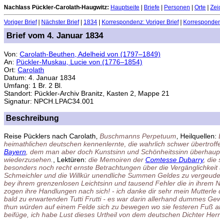
Nachlass Pückler-Carolath-Haugwitz:
Hauptseite
|
Briefe
|
Personen
|
Orte
|
Zei
Voriger Brief
|
Nächster Brief
|
1834
|
Korrespondenz: Voriger Brief
|
Korrespondenz
Brief vom 4. Januar 1834
Von:
Carolath-Beuthen, Adelheid von (1797–1849)
An:
Pückler-Muskau, Lucie von (1776–1854)
Ort:
Carolath
Datum: 4. Januar 1834
Umfang: 1 Br. 2 Bl.
Standort: Pückler-Archiv Branitz, Kasten 2, Mappe 21
Signatur: NPCH.LPAC34.001
Beschreibung
Reise Pücklers nach Carolath,
Buschmanns Perpetuum
, Heilquellen:
heimathlichen deutschen kennenlernte, die wahrlich schwer übertrof
Bayern
, dem man aber doch Kunstsinn und Schönheitssinn überhaupt n
wiederzusehen.
, Lektüren:
die Memoiren der
Comtesse Dubarry
, die
besonders noch recht ernste Betrachtungen über die Vergänglichkeit a
Schmeichler und die Willkür unendliche Summen Geldes zu vergeuden,
bey ihrem grenzenlosen Leichtsinn und tausend Fehler die in ihrem N
zogen ihre Handlungen nach sich! - ich danke dir sehr mein Mutterle 
bald zu erwartenden Tutti Frutti - es war darin allerhand dummes G
thun würden auf einem Felde sich zu bewegen wo sie festeren Fuß als
beifüge, ich habe Lust dieses Urtheil von dem deutschen Dichter Her