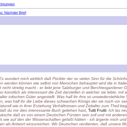
chnungen
: Nächster Brief
Es wundert mich wirklich daß Pückler der so vielen Sinn für die Schönh
fen werden können wie selbst von Menschen behauptet wird die in Ita
icht streitig macht - er liebt jene Salzburger und Berchtesgardener 
 so künstlich als interessant die Zeit darstellen in welcher sie lebte, m
ller irdischen Güter angestellt. Was half ihr ihre so unwiederstehlich
 was half ihr die Liebe dieses schwachen Königs der sie noch vor se
aturell wie in ihrer Erziehung Verhältnissen und Zeitalter zum Theil 
daß du mir dies interessante Buch geliehen hast
, Tutti Frutti:
Ich las ne
ewäsche daß es von einem Deutschen Fürsten sein soll und mit anderen
 wie auf den der Wissenschaften gefaßt hätten - ich ärgerte mich und
ren als Antwort einzureichen: Wir Deutschen verdienten, daß unsere Mu