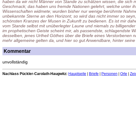
haben da wir nicht Männer von Stande zu schätzen wissen, die sich
Geschmack; das haben uns fremde Nationen gelehrt, welche unter ih
Wissenschaften widmete; wurden bisher nur wenige berühmte Nahmen
unbekannte Sterne an den Horizont; so wird das nicht immer so seyn, 
schönsten Kranzes der Musen in Zukunft zu bedienen. Es ist mir dah
vom Stande selbst mit unüberlegter Laune und niemals zu billigende
im prophetischen Geiste scheint mir, als passendste, schlagendste W
desselben, jenes Urtheil Göthes über die Briefe eines Verstorbenen ni
mehr allgemeine gelten da, und hier so gut Anwendbare, hinter sein
Kommentar
unvollständig
Nachlass Pückler-Carolath-Haugwitz:
Hauptseite
|
Briefe
|
Personen
|
Orte
|
Zei