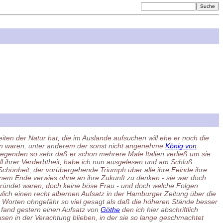
eiten der Natur hat, die im Auslande aufsuchen will ehe er noch die
lien waren, unter anderem der sonst nicht angenehme
König von
Gegenden so sehr daß er schon mehrere Male Italien verließ um sie
it all ihrer Verderbtheit, habe ich nun ausgelesen und am Schluß
e Schönheit, der vorübergehende Triumph über alle ihre Feinde ihre
inem Ende verwies ohne an ihre Zukunft zu denken - sie war doch
begründet waren, doch keine böse Frau - und doch welche Folgen
ulich einen recht albernen Aufsatz in der Hamburger Zeitung über die
 Worten ohngefähr so viel gesagt als daß die höheren Stände besser
 fand gestern einen Aufsatz von
Göthe
den ich hier abschriftlich
sen in der Verachtung blieben, in der sie so lange geschmachtet