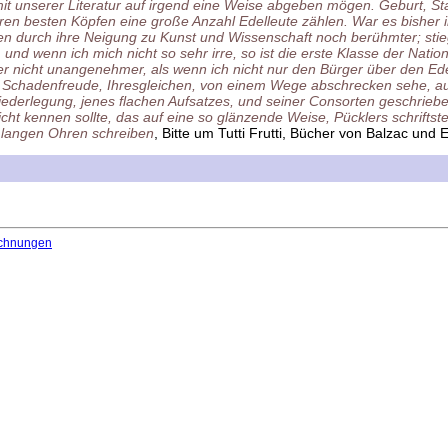
 mit unserer Literatur auf irgend eine Weise abgeben mögen. Geburt, 
ren besten Köpfen eine große Anzahl Edelleute zählen. War es bisher
 durch ihre Neigung zu Kunst und Wissenschaft noch berühmter; stie
und wenn ich mich nicht so sehr irre, so ist die erste Klasse der Natio
er nicht unangenehmer, als wenn ich nicht nur den Bürger über den E
r Schadenfreude, Ihresgleichen, von einem Wege abschrecken sehe, au
iederlegung, jenes flachen Aufsatzes, und seiner Consorten geschriebe
cht kennen sollte, das auf eine so glänzende Weise, Pücklers schriftste
e langen Ohren schreiben
, Bitte um Tutti Frutti, Bücher von Balzac un
chnungen