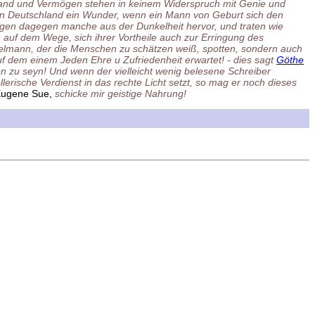
Stand und Vermögen stehen in keinem Widerspruch mit Genie und
 in Deutschland ein Wunder, wenn ein Mann von Geburt sich den
gen dagegen manche aus der Dunkelheit hervor, und traten wie
n auf dem Wege, sich ihrer Vortheile auch zur Erringung des
delmann, der die Menschen zu schätzen weiß, spotten, sondern auch
f dem einem Jeden Ehre u Zufriedenheit erwartet! - dies sagt
Göthe
n zu seyn! Und wenn der vielleicht wenig belesene Schreiber
llerische Verdienst in das rechte Licht setzt, so mag er noch dieses
d Eugene Sue,
schicke mir geistige Nahrung!