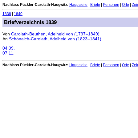
Nachlass Pückler-Carolath-Haugwitz:
Hauptseite
|
Briefe
|
Personen
|
Orte
|
Zei
1838
|
1840
Briefverzeichnis 1839
Von
Carolath-Beuthen, Adelheid von (1797–1849)
An
Schönaich-Carolath, Adelheid von (1823–1841)
04.09.
07.11.
Nachlass Pückler-Carolath-Haugwitz:
Hauptseite
|
Briefe
|
Personen
|
Orte
|
Zei