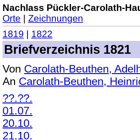
Nachlass Pückler-Carolath-Ha
Orte
|
Zeichnungen
1819
|
1822
Briefverzeichnis 1821
Von
Carolath-Beuthen, Adel
An
Carolath-Beuthen, Heinr
??.??.
01.07.
20.10.
21.10.