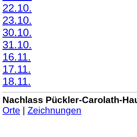
22.10.
23.10.
30.10.
31.10.
16.11.
17.11.
18.11.
Nachlass Pückler-Carolath-Ha
Orte
|
Zeichnungen