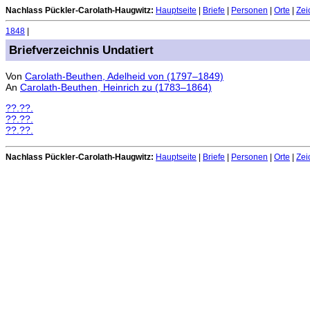
Nachlass Pückler-Carolath-Haugwitz:
Hauptseite
|
Briefe
|
Personen
|
Orte
|
Zei
1848
|
Briefverzeichnis Undatiert
Von
Carolath-Beuthen, Adelheid von (1797–1849)
An
Carolath-Beuthen, Heinrich zu (1783–1864)
??.??.
??.??.
??.??.
Nachlass Pückler-Carolath-Haugwitz:
Hauptseite
|
Briefe
|
Personen
|
Orte
|
Zei