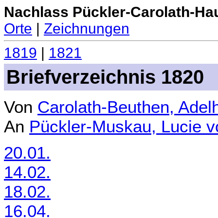
Nachlass Pückler-Carolath-Ha
Orte
|
Zeichnungen
1819
|
1821
Briefverzeichnis 1820
Von
Carolath-Beuthen, Adel
An
Pückler-Muskau, Lucie 
20.01.
14.02.
18.02.
16.04.