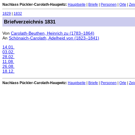
Nachlass Pückler-Carolath-Haugwitz:
Hauptseite
|
Briefe
|
Personen
|
Orte
|
Zei
1829
|
1832
Briefverzeichnis 1831
Von
Carolath-Beuthen, Heinrich zu (1783–1864)
An
Schönaich-Carolath, Adelheid von (1823–1841)
14.01.
03.02.
28.02.
11.08.
26.08.
18.12.
Nachlass Pückler-Carolath-Haugwitz:
Hauptseite
|
Briefe
|
Personen
|
Orte
|
Zei