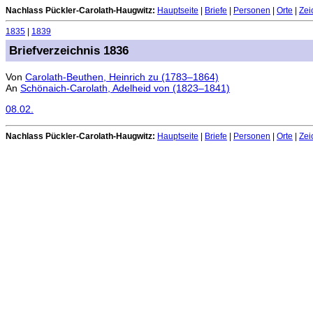
Nachlass Pückler-Carolath-Haugwitz:
Hauptseite
|
Briefe
|
Personen
|
Orte
|
Zei
1835
|
1839
Briefverzeichnis 1836
Von
Carolath-Beuthen, Heinrich zu (1783–1864)
An
Schönaich-Carolath, Adelheid von (1823–1841)
08.02.
Nachlass Pückler-Carolath-Haugwitz:
Hauptseite
|
Briefe
|
Personen
|
Orte
|
Zei