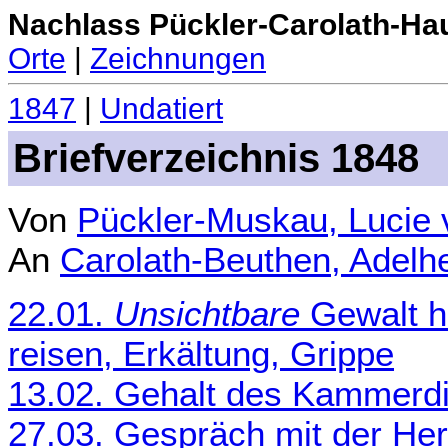
Nachlass Pückler-Carolath-Ha
Orte
|
Zeichnungen
1847
|
Undatiert
Briefverzeichnis 1848
Von
Pückler-Muskau, Lucie
An
Carolath-Beuthen, Adelh
22.01.
Unsichtbare
Gewalt hi
reisen, Erkältung, Grippe
13.02. Gehalt des Kammerd
27.03. Gespräch mit der Her