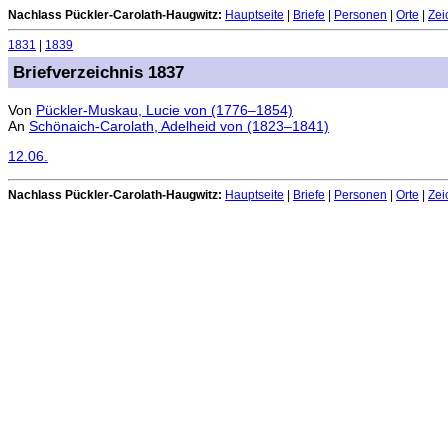
Nachlass Pückler-Carolath-Haugwitz:
Hauptseite
|
Briefe
|
Personen
|
Orte
|
Zei
1831
|
1839
Briefverzeichnis 1837
Von
Pückler-Muskau, Lucie von (1776–1854)
An
Schönaich-Carolath, Adelheid von (1823–1841)
12.06.
Nachlass Pückler-Carolath-Haugwitz:
Hauptseite
|
Briefe
|
Personen
|
Orte
|
Zei