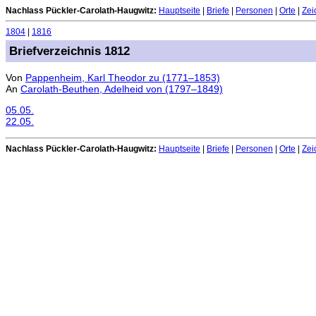
Nachlass Pückler-Carolath-Haugwitz:
Hauptseite
|
Briefe
|
Personen
|
Orte
|
Zei
1804
|
1816
Briefverzeichnis 1812
Von
Pappenheim, Karl Theodor zu (1771–1853)
An
Carolath-Beuthen, Adelheid von (1797–1849)
05.05.
22.05.
Nachlass Pückler-Carolath-Haugwitz:
Hauptseite
|
Briefe
|
Personen
|
Orte
|
Zei