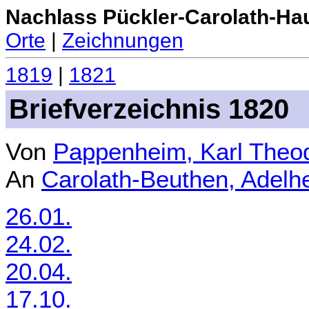
Nachlass Pückler-Carolath-Ha
Orte
|
Zeichnungen
1819
|
1821
Briefverzeichnis 1820
Von
Pappenheim, Karl Theo
An
Carolath-Beuthen, Adelh
26.01.
24.02.
20.04.
17.10.