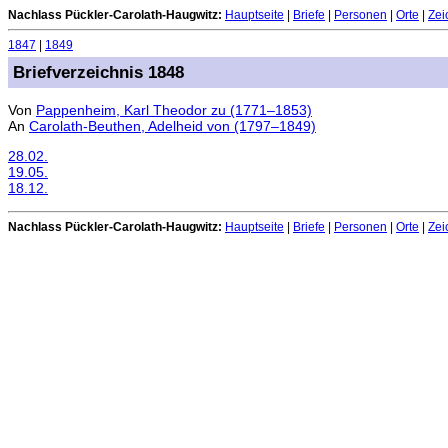
Nachlass Pückler-Carolath-Haugwitz:
Hauptseite
|
Briefe
|
Personen
|
Orte
|
Zei
1847
|
1849
Briefverzeichnis 1848
Von
Pappenheim, Karl Theodor zu (1771–1853)
An
Carolath-Beuthen, Adelheid von (1797–1849)
28.02.
19.05.
18.12.
Nachlass Pückler-Carolath-Haugwitz:
Hauptseite
|
Briefe
|
Personen
|
Orte
|
Zei