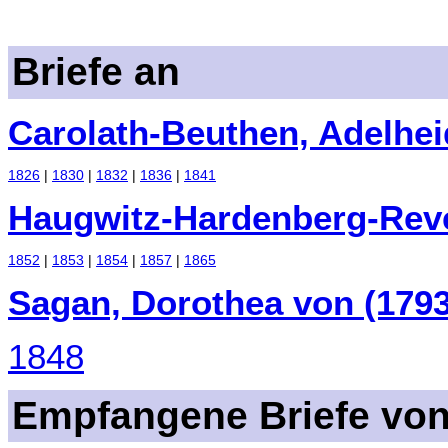
Briefe an
Carolath-Beuthen, Adelhei
1826
|
1830
|
1832
|
1836
|
1841
Haugwitz-Hardenberg-Reve
1852
|
1853
|
1854
|
1857
|
1865
Sagan, Dorothea von (179
1848
Empfangene Briefe vo