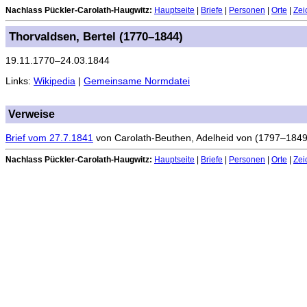
Nachlass Pückler-Carolath-Haugwitz:
Hauptseite
|
Briefe
|
Personen
|
Orte
|
Zei
Thorvaldsen, Bertel (1770–1844)
19.11.1770–24.03.1844
Links:
Wikipedia
|
Gemeinsame Normdatei
Verweise
Brief vom 27.7.1841
von
Carolath-Beuthen, Adelheid von (1797–1849
Nachlass Pückler-Carolath-Haugwitz:
Hauptseite
|
Briefe
|
Personen
|
Orte
|
Zei