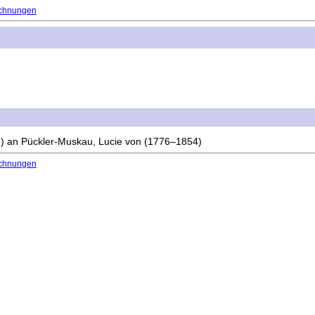
chnungen
)
an
Pückler-Muskau, Lucie von (1776–1854)
chnungen