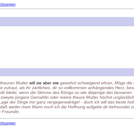
chnungen
theuren Mutter
will sie aber wie
gewohnt schweigend ehren
,
Möge die r
e zutraut, als ihr zärtliches, dir so vollkommen anhängendes Herz, bes
 dir bleibt, wenn die Stimme des Königs so wie diejenige des besseren
ine zweyte jüngere Gemahlin oder meine theure Mutter höchst unglückli
e Lage der Dinge mir ganz vergegenwärtige! - doch ich will das beste ho
 daß weder mein Mann noch ich die Hoffnung aufgebe dir befreundet zu 
e Freundin.
chnungen