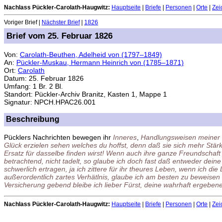
Nachlass Pückler-Carolath-Haugwitz:
Hauptseite
|
Briefe
|
Personen
|
Orte
|
Zei
Voriger Brief |
Nächster Brief
|
1826
Brief vom 25. Februar 1826
Von:
Carolath-Beuthen, Adelheid von (1797–1849)
An:
Pückler-Muskau, Hermann Heinrich von (1785–1871)
Ort:
Carolath
Datum: 25. Februar 1826
Umfang: 1 Br. 2 Bl.
Standort: Pückler-Archiv Branitz, Kasten 1, Mappe 1
Signatur: NPCH.HPAC26.001
Beschreibung
Pücklers Nachrichten bewegen ihr
Inneres
,
Handlungsweisen meiner 
Glück erzielen sehen welches du hoffst, denn daß sie sich mehr Stärk
Ersatz für dasselbe finden wirst! Wenn auch ihre ganze Freundschaft
betrachtend, nicht tadelt, so glaube ich doch fast daß entweder de
schwerlich ertragen, ja ich zittere für ihr theures Leben, wenn ich di
außerordentlich zartes Verhätlnis, glaube ich am besten zu beweisen
Versicherung gebend bleibe ich lieber Fürst, deine wahrhaft ergeben
Nachlass Pückler-Carolath-Haugwitz:
Hauptseite
|
Briefe
|
Personen
|
Orte
|
Zei