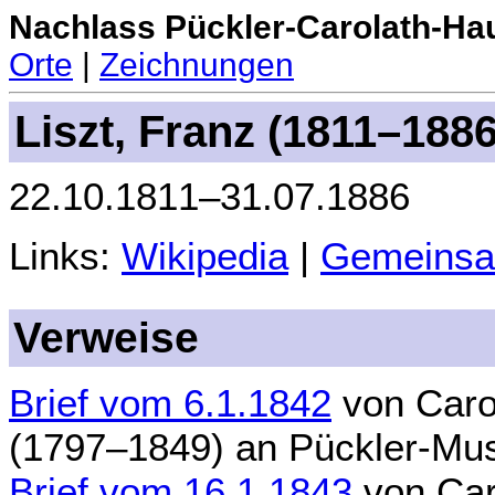
Nachlass Pückler-Carolath-Ha
Orte
|
Zeichnungen
Liszt, Franz (1811–1886
22.10.1811–31.07.1886
Links:
Wikipedia
|
Gemeinsa
Verweise
Brief vom 6.1.1842
von
Caro
(1797–1849)
an
Pückler-Mus
Brief vom 16.1.1843
von
Car