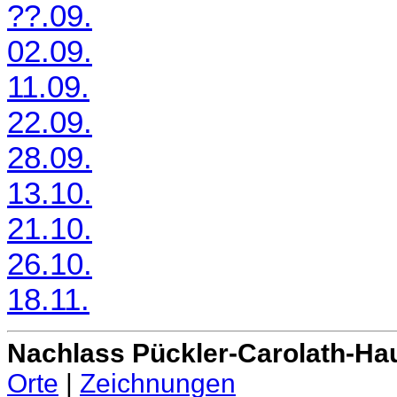
??.09.
02.09.
11.09.
22.09.
28.09.
13.10.
21.10.
26.10.
18.11.
Nachlass Pückler-Carolath-Ha
Orte
|
Zeichnungen