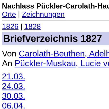
Nachlass Pückler-Carolath-Ha
Orte
|
Zeichnungen
1826
|
1828
Briefverzeichnis 1827
Von
Carolath-Beuthen, Adel
An
Pückler-Muskau, Lucie 
21.03.
24.03.
30.03.
06.04.