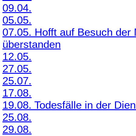
09.04.
05.05.
07.05. Hofft auf Besuch der 
überstanden
12.05.
27.05.
25.07.
17.08.
19.08. Todesfälle in der Die
25.08.
29.08.