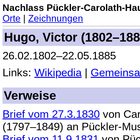
Nachlass Pückler-Carolath-Ha
Orte
|
Zeichnungen
Hugo, Victor (1802–188
26.02.1802–22.05.1885
Links:
Wikipedia
|
Gemeinsa
Verweise
Brief vom 27.3.1830
von
Car
(1797–1849)
an
Pückler-Mus
Brief vom 11.9.1831
von
Püc