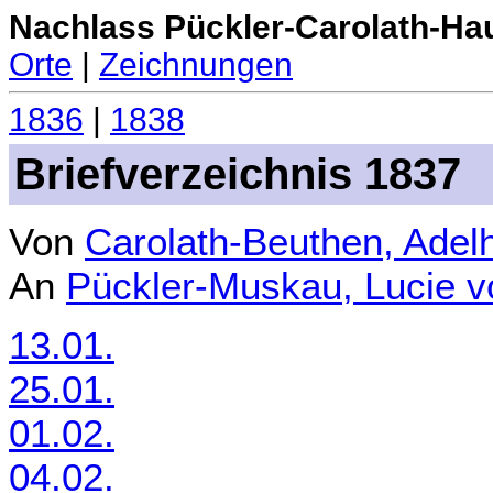
Nachlass Pückler-Carolath-Ha
Orte
|
Zeichnungen
1836
|
1838
Briefverzeichnis 1837
Von
Carolath-Beuthen, Adel
An
Pückler-Muskau, Lucie 
13.01.
25.01.
01.02.
04.02.