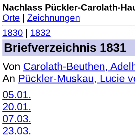
Nachlass Pückler-Carolath-Ha
Orte
|
Zeichnungen
1830
|
1832
Briefverzeichnis 1831
Von
Carolath-Beuthen, Adel
An
Pückler-Muskau, Lucie 
05.01.
20.01.
07.03.
23.03.