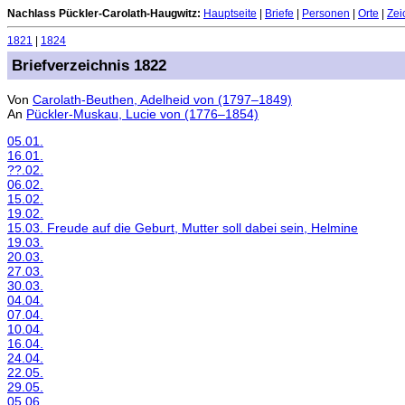
Nachlass Pückler-Carolath-Haugwitz:
Hauptseite
|
Briefe
|
Personen
|
Orte
|
Zei
1821
|
1824
Briefverzeichnis 1822
Von
Carolath-Beuthen, Adelheid von (1797–1849)
An
Pückler-Muskau, Lucie von (1776–1854)
05.01.
16.01.
??.02.
06.02.
15.02.
19.02.
15.03. Freude auf die Geburt, Mutter soll dabei sein, Helmine
19.03.
20.03.
27.03.
30.03.
04.04.
07.04.
10.04.
16.04.
24.04.
22.05.
29.05.
05.06.