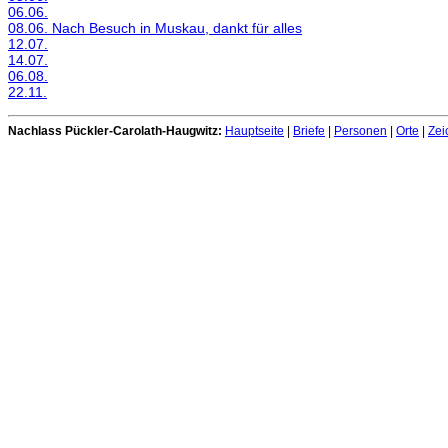
06.06.
08.06. Nach Besuch in Muskau, dankt für alles
12.07.
14.07.
06.08.
22.11.
Nachlass Pückler-Carolath-Haugwitz:
Hauptseite
|
Briefe
|
Personen
|
Orte
|
Zei