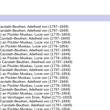
arolath-Beuthen, Adelheid von (1797–1849)
arolath-Beuthen, Adelheid von (1797–1849)
)
an
Pückler-Muskau, Lucie von (1776–1854)
Carolath-Beuthen, Adelheid von (1797–1849)
)
an
Pückler-Muskau, Lucie von (1776–1854)
an
Pückler-Muskau, Lucie von (1776–1854)
Carolath-Beuthen, Adelheid von (1797–1849)
Carolath-Beuthen, Adelheid von (1797–1849)
)
an
Pückler-Muskau, Lucie von (1776–1854)
n
Carolath-Beuthen, Adelheid von (1797–1849)
)
an
Pückler-Muskau, Lucie von (1776–1854)
Carolath-Beuthen, Adelheid von (1797–1849)
)
an
Pückler-Muskau, Lucie von (1776–1854)
an
Pückler-Muskau, Lucie von (1776–1854)
arolath-Beuthen, Adelheid von (1797–1849)
)
an
Pückler-Muskau, Lucie von (1776–1854)
Carolath-Beuthen, Adelheid von (1797–1849)
)
an
Pückler-Muskau, Lucie von (1776–1854)
)
an
Varnhagen von Ense, Rahel (1771–1833)
Carolath-Beuthen, Adelheid von (1797–1849)
n
Carolath-Beuthen, Adelheid von (1797–1849)
)
an
Pückler-Muskau, Lucie von (1776–1854)