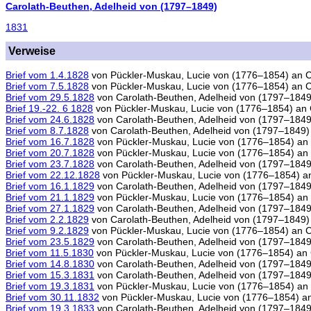
Carolath-Beuthen, Adelheid von (1797–1849)
1831
Verweise
Brief vom 1.4.1828
von
Pückler-Muskau, Lucie von (1776–1854)
an
C
Brief vom 7.5.1828
von
Pückler-Muskau, Lucie von (1776–1854)
an
C
Brief vom 29.5.1828
von
Carolath-Beuthen, Adelheid von (1797–1849
Brief 19.-22. 6 1828
von
Pückler-Muskau, Lucie von (1776–1854)
an
Brief vom 24.6.1828
von
Carolath-Beuthen, Adelheid von (1797–1849
Brief vom 8.7.1828
von
Carolath-Beuthen, Adelheid von (1797–1849)
Brief vom 16.7.1828
von
Pückler-Muskau, Lucie von (1776–1854)
an
Brief vom 20.7.1828
von
Pückler-Muskau, Lucie von (1776–1854)
an
Brief vom 23.7.1828
von
Carolath-Beuthen, Adelheid von (1797–1849
Brief vom 22.12.1828
von
Pückler-Muskau, Lucie von (1776–1854)
a
Brief vom 16.1.1829
von
Carolath-Beuthen, Adelheid von (1797–1849
Brief vom 21.1.1829
von
Pückler-Muskau, Lucie von (1776–1854)
an
Brief vom 27.1.1829
von
Carolath-Beuthen, Adelheid von (1797–1849
Brief vom 2.2.1829
von
Carolath-Beuthen, Adelheid von (1797–1849)
Brief vom 9.2.1829
von
Pückler-Muskau, Lucie von (1776–1854)
an
C
Brief vom 23.5.1829
von
Carolath-Beuthen, Adelheid von (1797–1849
Brief vom 11.5.1830
von
Pückler-Muskau, Lucie von (1776–1854)
an
Brief vom 14.8.1830
von
Carolath-Beuthen, Adelheid von (1797–1849
Brief vom 15.3.1831
von
Carolath-Beuthen, Adelheid von (1797–1849
Brief vom 19.3.1831
von
Pückler-Muskau, Lucie von (1776–1854)
an
Brief vom 30.11.1832
von
Pückler-Muskau, Lucie von (1776–1854)
a
Brief vom 19.3.1833
von
Carolath-Beuthen, Adelheid von (1797–1849