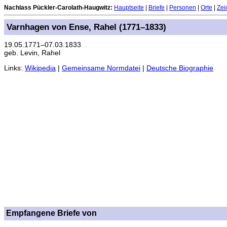
Nachlass Pückler-Carolath-Haugwitz:
Hauptseite
|
Briefe
|
Personen
|
Orte
|
Zei
Varnhagen von Ense, Rahel (1771–1833)
19.05.1771–07.03.1833
geb. Levin, Rahel
Links:
Wikipedia
|
Gemeinsame Normdatei
|
Deutsche Biographie
Empfangene Briefe von